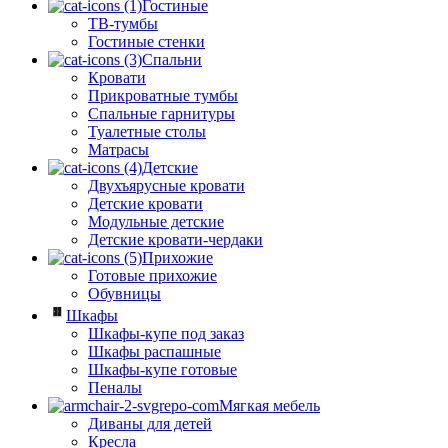
Гостиные
ТВ-тумбы
Гостиные стенки
Спальни
Кровати
Прикроватные тумбы
Спальные гарнитуры
Туалетные столы
Матрасы
Детские
Двухъярусные кровати
Детские кровати
Модульные детские
Детские кровати-чердаки
Прихожие
Готовые прихожие
Обувницы
Шкафы
Шкафы-купе под заказ
Шкафы распашные
Шкафы-купе готовые
Пеналы
Мягкая мебель
Диваны для детей
Кресла