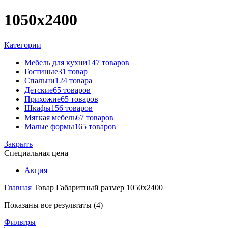
1050х2400
Категории
Мебель для кухни
147 товаров
Гостиные
31 товар
Спальни
124 товара
Детские
65 товаров
Прихожие
65 товаров
Шкафы
156 товаров
Мягкая мебель
67 товаров
Малые формы
165 товаров
Закрыть
Специальная цена
Акция
Главная
Товар Габаритный размер
1050х2400
Цены:
Показаны все результаты (4)
по
Фильтры
возрастанию