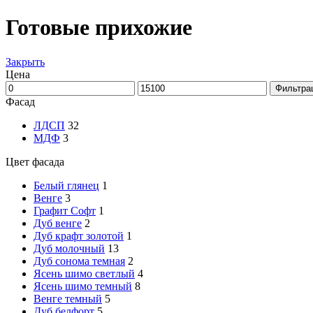
Готовые прихожие
Закрыть
Цена
Минимальная
Максимальная
Фильтра
цена
цена
Фасад
ЛДСП
32
МДФ
3
Цвет фасада
Белый глянец
1
Венге
3
Графит Софт
1
Дуб венге
2
Дуб крафт золотой
1
Дуб молочный
13
Дуб сонома темная
2
Ясень шимо светлый
4
Ясень шимо темный
8
Венге темный
5
Дуб белфорт
5