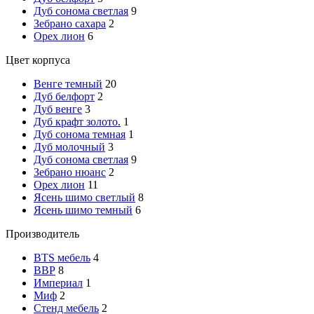
Дуб сонома светлая
9
Зебрано сахара
2
Орех лион
6
Цвет корпуса
Венге темный
20
Дуб белфорт
2
Дуб венге
3
Дуб крафт золото.
1
Дуб сонома темная
1
Дуб молочный
3
Дуб сонома светлая
9
Зебрано нюанс
2
Орех лион
11
Ясень шимо светлый
8
Ясень шимо темный
6
Производитель
BTS мебель
4
ВВР
8
Империал
1
Миф
2
Стенд мебель
2