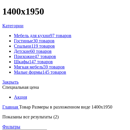
1400х1950
Категории
Мебель для кухни
97 товаров
Гостиные
30 товаров
Спальни
119 товаров
Детские
60 товаров
Прихожие
47 товаров
Шкафы
147 товаров
Мягкая мебель
59 товаров
Малые формы
145 товаров
Закрыть
Специальная цена
Акция
Главная
Товар Размеры в разложенном виде
1400х1950
Цены:
Показаны все результаты (2)
по
Фильтры
возрастанию