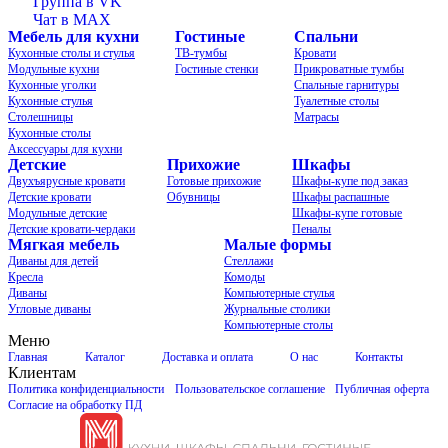
Группа в VK
Чат в MAX
Мебель для кухни
Гостиные
Спальни
Кухонные столы и стулья
ТВ-тумбы
Кровати
Модульные кухни
Гостиные стенки
Прикроватные тумбы
Кухонные уголки
Спальные гарнитуры
Кухонные стулья
Туалетные столы
Столешницы
Матрасы
Кухонные столы
Аксессуары для кухни
Детские
Прихожие
Шкафы
Двухъярусные кровати
Готовые прихожие
Шкафы-купе под заказ
Детские кровати
Обувницы
Шкафы распашные
Модульные детские
Шкафы-купе готовые
Детские кровати-чердаки
Пеналы
Мягкая мебель
Малые формы
Диваны для детей
Стеллажи
Кресла
Комоды
Диваны
Компьютерные стулья
Угловые диваны
Журнальные столики
Компьютерные столы
Меню
Главная
Каталог
Доставка и оплата
О нас
Контакты
Клиентам
Политика конфиденциальности
Пользовательское соглашение
Публичная оферта
Согласие на обработку ПД