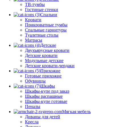
ТВ-тумбы
Гостиные стенки
Спальни
Кровати
Прикроватные тумбы
Спальные гарнитуры
Туалетные столы
Матрасы
Детские
Двухъярусные кровати
Детские кровати
Модульные детские
Детские кровати-чердаки
Прихожие
Готовые прихожие
Обувницы
Шкафы
Шкафы-купе под заказ
Шкафы распашные
Шкафы-купе готовые
Пеналы
Мягкая мебель
Диваны для детей
Кресла
Диваны