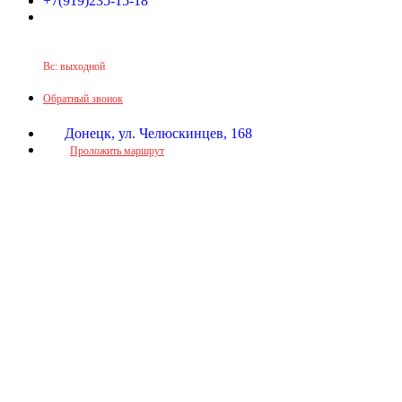
+7(919)235-15-18
Принимаем звонки по графику:
Пн-Пт: 9:30-16:00
Сб: 9:30-14:00
Вс: выходной
Обратный звонок
Донецк, ул. Челюскинцев, 168
Проложить маршрут