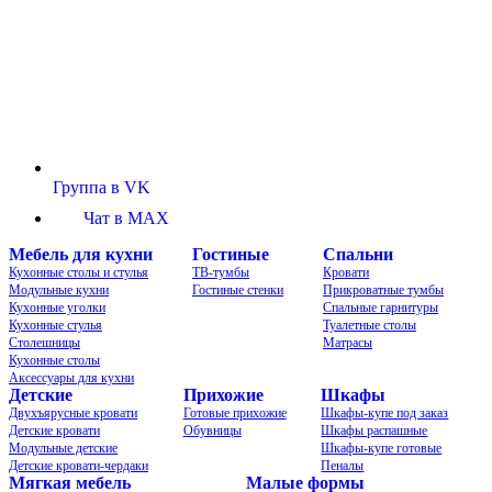
Группа в VK
Чат в MAX
Мебель для кухни
Гостиные
Спальни
Кухонные столы и стулья
ТВ-тумбы
Кровати
Модульные кухни
Гостиные стенки
Прикроватные тумбы
Кухонные уголки
Спальные гарнитуры
Кухонные стулья
Туалетные столы
Столешницы
Матрасы
Кухонные столы
Аксессуары для кухни
Детские
Прихожие
Шкафы
Двухъярусные кровати
Готовые прихожие
Шкафы-купе под заказ
Детские кровати
Обувницы
Шкафы распашные
Модульные детские
Шкафы-купе готовые
Детские кровати-чердаки
Пеналы
Мягкая мебель
Малые формы