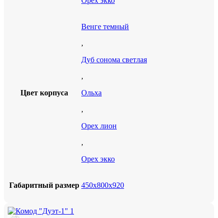
Орех экко
Венге темный
,
Дуб сонома светлая
,
Цвет корпуса
Ольха
,
Орех лион
,
Орех экко
Габаритный размер
450х800х920
Добавить