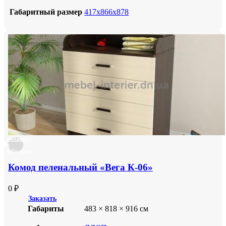
Габаритный размер
417х866х878
Добавить
в
избранное
Комод пеленальный «Вега К-06»
0
₽
Заказать
Габариты
483 × 818 × 916 см