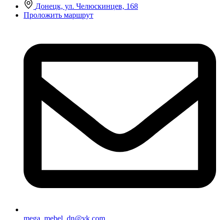
Донецк, ул. Челюскинцев, 168
Проложить маршрут
mega_mebel_dn@vk.com