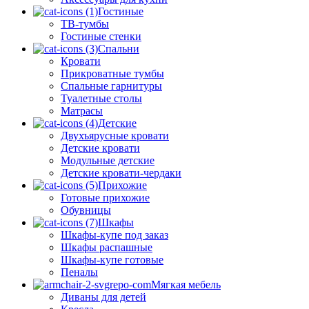
Гостиные
ТВ-тумбы
Гостиные стенки
Спальни
Кровати
Прикроватные тумбы
Спальные гарнитуры
Туалетные столы
Матрасы
Детские
Двухъярусные кровати
Детские кровати
Модульные детские
Детские кровати-чердаки
Прихожие
Готовые прихожие
Обувницы
Шкафы
Шкафы-купе под заказ
Шкафы распашные
Шкафы-купе готовые
Пеналы
Мягкая мебель
Диваны для детей