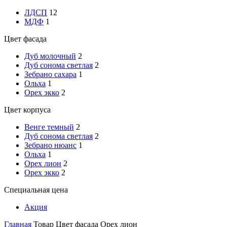
ЛДСП
12
МДФ
1
Цвет фасада
Дуб молочный
2
Дуб сонома светлая
2
Зебрано сахара
1
Ольха
1
Орех экко
2
Цвет корпуса
Венге темный
2
Дуб сонома светлая
2
Зебрано нюанс
1
Ольха
1
Орех лион
2
Орех экко
2
Специальная цена
Акция
Главная
Товар Цвет фасада
Орех лион