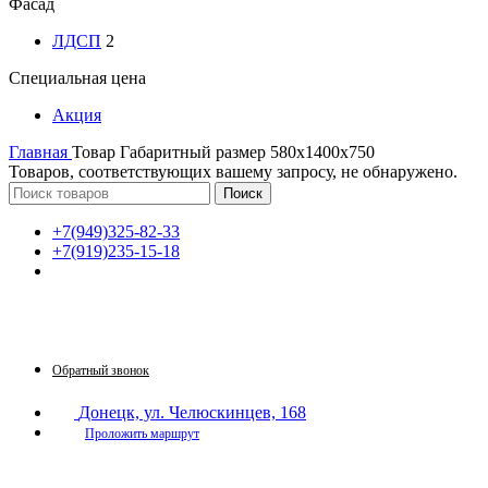
Фасад
ЛДСП
2
Специальная цена
Акция
Главная
Товар Габаритный размер
580х1400х750
Товаров, соответствующих вашему запросу, не обнаружено.
Поиск
+7(949)325-82-33
+7(919)235-15-18
Принимаем звонки по графику:
Пн-Пт: 9:30-16:00
Сб: 9:30-14:00
Вс: выходной
Обратный звонок
Донецк, ул. Челюскинцев, 168
Проложить маршрут