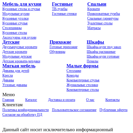
Мебель для кухни
Гостиные
Спальни
Кухонные столы и стулья
ТВ-тумбы
Кровати
Модульные кухни
Гостиные стенки
Прикроватные тумбы
Кухонные уголки
Спальные гарнитуры
Кухонные стулья
Туалетные столы
Столешницы
Матрасы
Кухонные столы
Аксессуары для кухни
Детские
Прихожие
Шкафы
Двухъярусные кровати
Готовые прихожие
Шкафы-купе под заказ
Детские кровати
Обувницы
Шкафы распашные
Модульные детские
Шкафы-купе готовые
Детские кровати-чердаки
Пеналы
Мягкая мебель
Малые формы
Диваны для детей
Стеллажи
Кресла
Комоды
Диваны
Компьютерные стулья
Угловые диваны
Журнальные столики
Компьютерные столы
Меню
Главная
Каталог
Доставка и оплата
О нас
Контакты
Клиентам
Политика конфиденциальности
Пользовательское соглашение
Публичная оферта
Согласие на обработку ПД
Данный сайт носит исключительно информационный