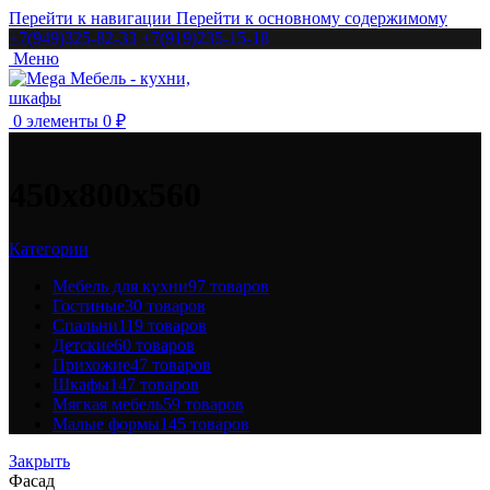
Перейти к навигации
Перейти к основному содержимому
+7(949)325-82-33
+7(919)235-15-18
Меню
0
элементы
0
₽
450х800х560
Категории
Мебель для кухни
97 товаров
Гостиные
30 товаров
Спальни
119 товаров
Детские
60 товаров
Прихожие
47 товаров
Шкафы
147 товаров
Мягкая мебель
59 товаров
Малые формы
145 товаров
Закрыть
Фасад