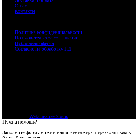
Доставка и оплата
О нас
Контакты
Клиентам
Политика конфиденциальности
Пользовательское соглашение
Публичная оферта
Согласие на обработку ПД
Данный сайт носит исключительно информационный
характер и ни при каких обстоятельствах не является
публичной офертой, определяемой положениями Статьи 437
Гражданского кодекса РФ.
© 2026 MEGA Мебель. Все права защищены
Сайт создан
WebCreative Studio
Нужна помощь?
Заполните форму ниже и наши менеджеры перезвонят вам в
ближайшее время