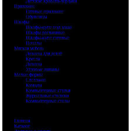
Детские кровати-чердаки
Прихожие
Готовые прихожие
Обувницы
Шкафы
Шкафы-купе под заказ
Шкафы распашные
Шкафы-купе готовые
Пеналы
Мягкая мебель
Диваны для детей
Кресла
Диваны
Угловые диваны
Малые формы
Стеллажи
Комоды
Компьютерные стулья
Журнальные столики
Компьютерные столы
Меню
Главная
Каталог