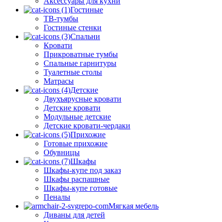
Аксессуары для кухни
Гостиные
ТВ-тумбы
Гостиные стенки
Спальни
Кровати
Прикроватные тумбы
Спальные гарнитуры
Туалетные столы
Матрасы
Детские
Двухъярусные кровати
Детские кровати
Модульные детские
Детские кровати-чердаки
Прихожие
Готовые прихожие
Обувницы
Шкафы
Шкафы-купе под заказ
Шкафы распашные
Шкафы-купе готовые
Пеналы
Мягкая мебель
Диваны для детей