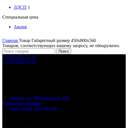
ЛДСП
1
Специальная цена
Акция
Главная
Товар Габаритный размер
450х800х560
Товаров, соответствующих вашему запросу, не обнаружено.
Поиск
+7(949)325-82-33
+7(919)235-15-18
Принимаем звонки по графику:
Пн-Пт: 9:30-16:00
Сб: 9:30-14:00
Вс: выходной
Обратный звонок
Донецк, ул. Челюскинцев, 168
Проложить маршрут
mega_mebel_dn@vk.com
Пн-Пт: 9:30-16:00
Сб: 9:30-14:00
Вс: выходной