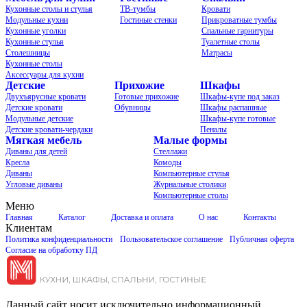
Кухонные столы и стулья
ТВ-тумбы
Кровати
Модульные кухни
Гостиные стенки
Прикроватные тумбы
Кухонные уголки
Спальные гарнитуры
Кухонные стулья
Туалетные столы
Столешницы
Матрасы
Кухонные столы
Аксессуары для кухни
Детские
Прихожие
Шкафы
Двухъярусные кровати
Готовые прихожие
Шкафы-купе под заказ
Детские кровати
Обувницы
Шкафы распашные
Модульные детские
Шкафы-купе готовые
Детские кровати-чердаки
Пеналы
Мягкая мебель
Малые формы
Диваны для детей
Стеллажи
Кресла
Комоды
Диваны
Компьютерные стулья
Угловые диваны
Журнальные столики
Компьютерные столы
Меню
Главная
Каталог
Доставка и оплата
О нас
Контакты
Клиентам
Политика конфиденциальности
Пользовательское соглашение
Публичная оферта
Согласие на обработку ПД
Данный сайт носит исключительно информационный