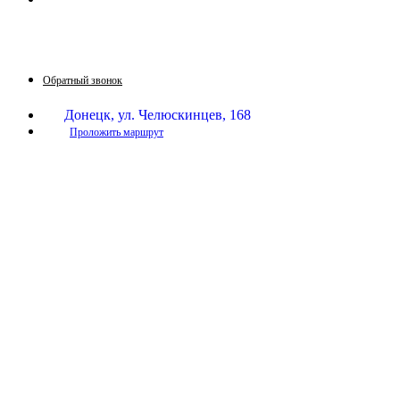
Принимаем звонки по графику:
Пн-Пт: 9:30-16:00
Сб: 9:30-14:00
Вс: выходной
Обратный звонок
Донецк, ул. Челюскинцев, 168
Проложить маршрут