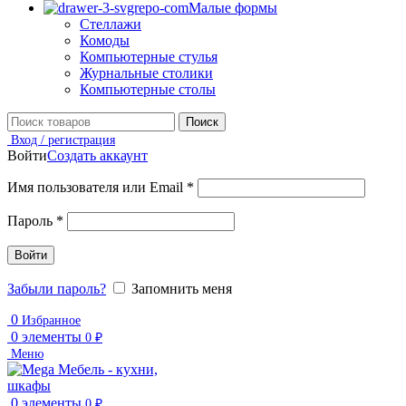
Малые формы
Стеллажи
Комоды
Компьютерные стулья
Журнальные столики
Компьютерные столы
Поиск
Вход / регистрация
Войти
Создать аккаунт
Имя пользователя или Email
*
Пароль
*
Войти
Забыли пароль?
Запомнить меня
0
Избранное
0
элементы
0
₽
Меню
0
элементы
0
₽