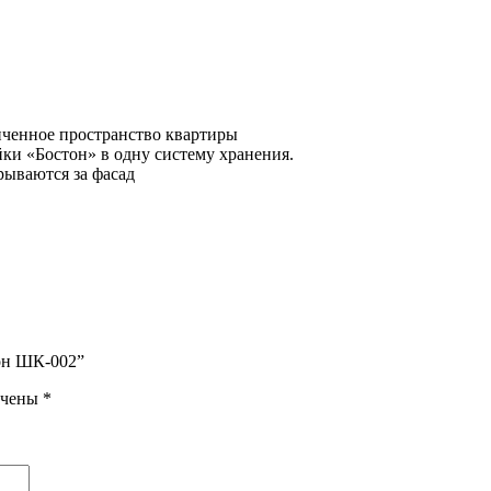
иченное пространство квартиры
и «Бостон» в одну систему хранения.
рываются за фасад
тон ШК-002”
ечены
*