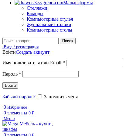
Малые формы
Стеллажи
Комоды
Компьютерные стулья
Журнальные столики
Компьютерные столы
Поиск
Вход / регистрация
Войти
Создать аккаунт
Имя пользователя или Email
*
Пароль
*
Войти
Забыли пароль?
Запомнить меня
0
Избранное
0
элементы
0
₽
Меню
0
элементы
0
₽