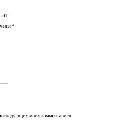
К-01”
ечены
*
ля последующих моих комментариев.