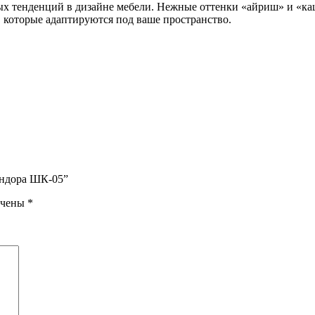
х тенденций в дизайне мебели. Нежные оттенки «айриш» и «каш
 которые адаптируются под ваше пространство.
андора ШК-05”
ечены
*