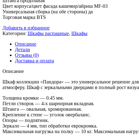
Штанга продольная
Цвет корпуса/цвет фасада кашемир/айриш MF-03
Универсальная сборка (на обе стороны) да
Торговая марка BTS
Добавить в избранное
Категории:
Шкафы распашные
,
Шкафы
Описание
Детали
Отзывы (0)
Доставка и оплата
Описание
Шкаф коллекции «Пандора» — это универсальное решение для 
атмосферу. Шкаф с зеркальными дверцами в полный рост визу
Толщина кромки — 0.45 мм.
Петли створок — 4-х шарнирная вкладная.
Штанга — овальная, хромированная.
Крепление к стене — уголок овербаланс.
Опоры — подпятник.
Зеркало — 4 мм, тип обработки еврокромка.
Максимальная нагрузка на полку — 10 кг. Максимальная нагруз