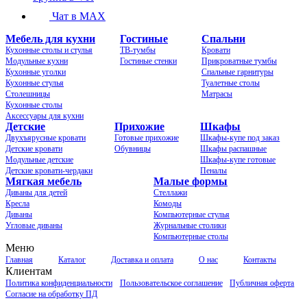
Чат в MAX
Мебель для кухни
Гостиные
Спальни
Кухонные столы и стулья
ТВ-тумбы
Кровати
Модульные кухни
Гостиные стенки
Прикроватные тумбы
Кухонные уголки
Спальные гарнитуры
Кухонные стулья
Туалетные столы
Столешницы
Матрасы
Кухонные столы
Аксессуары для кухни
Детские
Прихожие
Шкафы
Двухъярусные кровати
Готовые прихожие
Шкафы-купе под заказ
Детские кровати
Обувницы
Шкафы распашные
Модульные детские
Шкафы-купе готовые
Детские кровати-чердаки
Пеналы
Мягкая мебель
Малые формы
Диваны для детей
Стеллажи
Кресла
Комоды
Диваны
Компьютерные стулья
Угловые диваны
Журнальные столики
Компьютерные столы
Меню
Главная
Каталог
Доставка и оплата
О нас
Контакты
Клиентам
Политика конфиденциальности
Пользовательское соглашение
Публичная оферта
Согласие на обработку ПД