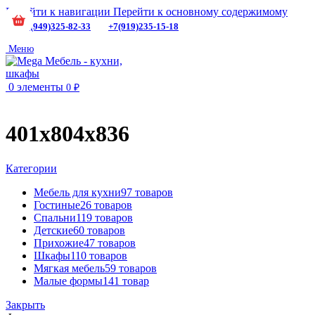
Перейти к навигации
Перейти к основному содержимому
+7(949)325-82-33
+7(919)235-15-18
Меню
0
элементы
0
₽
401х804х836
Категории
Мебель для кухни
97 товаров
Гостиные
26 товаров
Спальни
119 товаров
Детские
60 товаров
Прихожие
47 товаров
Шкафы
110 товаров
Мягкая мебель
59 товаров
Малые формы
141 товар
Закрыть