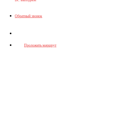
Вс: выходной
Обратный звонок
Донецк, ул. Челюскинцев, 168
Проложить маршрут