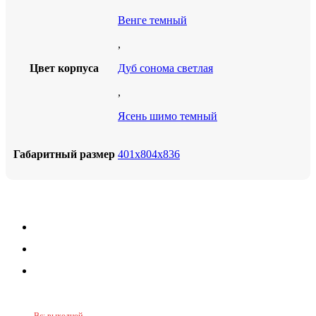
Венге темный
,
Цвет корпуса
Дуб сонома светлая
,
Ясень шимо темный
Габаритный размер
401х804х836
+7(949)325-82-33
+7(919)235-15-18
Принимаем звонки по графику:
Пн-Пт: 9:30-16:00
Сб: 9:30-14:00