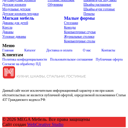
Детские кровати
Обувницы
Шкафы распашные
Модульные детские
Шкафы-купе готовые
Детские кровати-чердаки
Пеналы
Мягкая мебель
Малые формы
Диваны для детей
Стеллажи
Кресла
Комоды
Диваны
Компьютерные стулья
Угловые диваны
Журнальные столики
Компьютерные столы
Меню
Главная
Каталог
Доставка и оплата
О нас
Контакты
Клиентам
Политика конфиденциальности
Пользовательское соглашение
Публичная оферта
Согласие на обработку ПД
Данный сайт носит исключительно информационный характер и ни при каких
обстоятельствах не является публичной офертой, определяемой положениями Статьи
437 Гражданского кодекса РФ.
© 2026 MEGA Мебель. Все права защищены
Сайт создан
WebCreative Studio