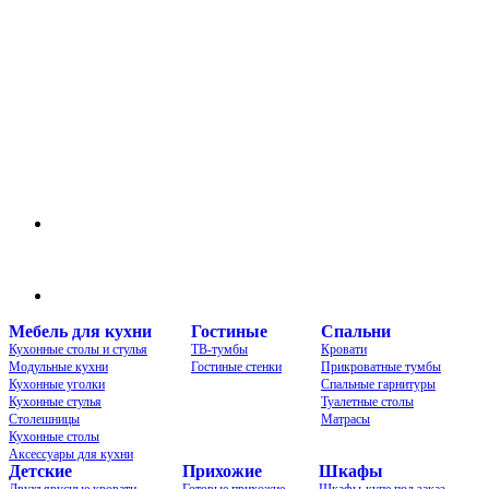
Группа в VK
Чат в MAX
Мебель для кухни
Гостиные
Спальни
Кухонные столы и стулья
ТВ-тумбы
Кровати
Модульные кухни
Гостиные стенки
Прикроватные тумбы
Кухонные уголки
Спальные гарнитуры
Кухонные стулья
Туалетные столы
Столешницы
Матрасы
Кухонные столы
Аксессуары для кухни
Детские
Прихожие
Шкафы
Двухъярусные кровати
Готовые прихожие
Шкафы-купе под заказ