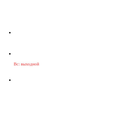
mega_mebel_dn@vk.com
Пн-Пт: 9:30-16:00
Сб: 9:30-14:00
Вс: выходной
Группа в Telegram