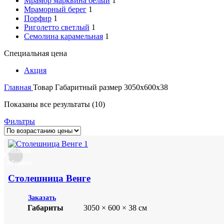
Мрамор марквина белый
1
Мраморный берег
1
Порфир
1
Риголетто светлый
1
Семолина карамельная
1
Специальная цена
Акция
Главная
Товар Габаритный размер
3050х600х38
Показаны все результаты (10)
Фильтры
Добавить
в
избранное
Столешница Венге
Заказать
Габариты
3050 × 600 × 38 см