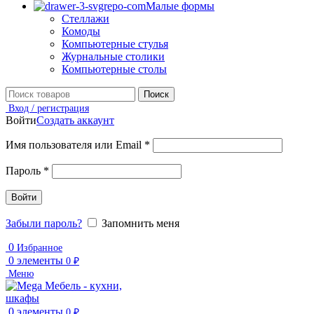
Малые формы
Стеллажи
Комоды
Компьютерные стулья
Журнальные столики
Компьютерные столы
Поиск
Вход / регистрация
Войти
Создать аккаунт
Имя пользователя или Email
*
Пароль
*
Войти
Забыли пароль?
Запомнить меня
0
Избранное
0
элементы
0
₽
Меню
0
элементы
0
₽