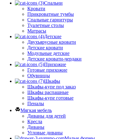
Спальни
Кровати
Прикроватные тумбы
Спальные гарнитуры
Туалетные столы
Матрасы
Детские
Двухъярусные кровати
Детские кровати
Модульные детские
Детские кровати-чердаки
Прихожие
Готовые прихожие
Обувницы
Шкафы
Шкафы-купе под заказ
Шкафы распашные
Шкафы-купе готовые
Пеналы
Мягкая мебель
Диваны для детей
Кресла
Диваны
Угловые диваны
Малые формы