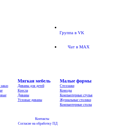
Группа в VK
Чат в MAX
Мягкая мебель
Малые формы
заказ
Диваны для детей
Стеллажи
ые
Кресла
Комоды
овые
Диваны
Компьютерные стулья
Угловые диваны
Журнальные столики
Компьютерные столы
Контакты
Согласие на обработку ПД