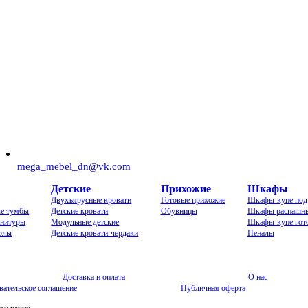
mega_mebel_dn@vk.com
Детские
Прихожие
Шкафы
Двухъярусные кровати
Готовые прихожие
Шкафы-купе под 
е тумбы
Детские кровати
Обувницы
Шкафы распашн
рнитуры
Модульные детские
Шкафы-купе гот
толы
Детские кровати-чердаки
Пеналы
Доставка и оплата
О нас
вательское соглашение
Публичная оферта