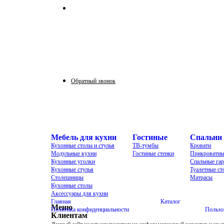
Принимаем звонки по графику:
Пн-Пт: 9:30-16:00
Сб: 9:30-14:00
Вс: выходной
Обратный звонок
Мебель для кухни
Гостиные
Спальни
Кухонные столы и стулья
ТВ-тумбы
Кровати
Модульные кухни
Гостиные стенки
Прикроватны
Кухонные уголки
Спальные га
Кухонные стулья
Туалетные с
Столешницы
Матрасы
Кухонные столы
Аксессуары для кухни
Главная
Каталог
Меню
Политика конфиденциальности
Пользо
Клиентам