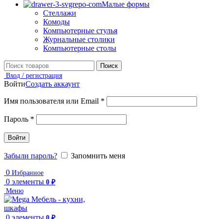
Малые формы
Стеллажи
Комоды
Компьютерные стулья
Журнальные столики
Компьютерные столы
Поиск
Вход / регистрация
Войти
Создать аккаунт
Имя пользователя или Email
*
Пароль
*
Войти
Забыли пароль?
Запомнить меня
0
Избранное
0
элементы
0
₽
Меню
0
элементы
0
₽