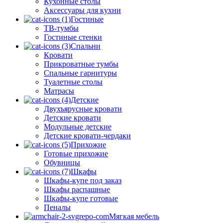
Кухонные столы
Аксессуары для кухни
Гостиные
ТВ-тумбы
Гостиные стенки
Спальни
Кровати
Прикроватные тумбы
Спальные гарнитуры
Туалетные столы
Матрасы
Детские
Двухъярусные кровати
Детские кровати
Модульные детские
Детские кровати-чердаки
Прихожие
Готовые прихожие
Обувницы
Шкафы
Шкафы-купе под заказ
Шкафы распашные
Шкафы-купе готовые
Пеналы
Мягкая мебель