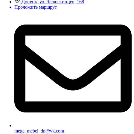
Донецк, ул. Челюскинцев, 168
Проложить маршрут
mega_mebel_dn@vk.com