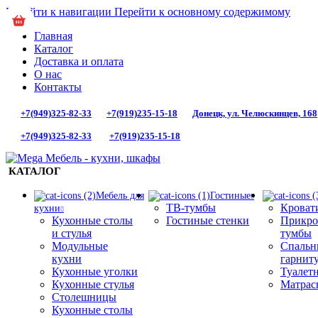
Перейти к навигации
Перейти к основному содержимому
Главная
Каталог
Доставка и оплата
О нас
Контакты
+7(949)325-82-33
+7(919)235-15-18
Донецк, ул. Челюскинцев, 168
+7(949)325-82-33
+7(919)235-15-18
КАТАЛОГ
Мебель для
Гостиные
ТВ-тумбы
Кроват
кухни
Кухонные столы
Гостиные стенки
Прикро
и стулья
тумбы
Модульные
Спальн
кухни
гарнит
Кухонные уголки
Туалет
Кухонные стулья
Матрас
Столешницы
Кухонные столы