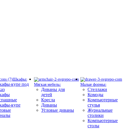
Шкафы
афы-купе под
Мягкая мебель
Малые формы
каз
Диваны для
Стеллажи
кафы
детей
Комоды
спашные
Кресла
Компьютерные
афы-купе
Диваны
стулья
товые
Угловые диваны
Журнальные
налы
столики
Компьютерные
столы