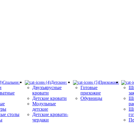
Спальни
Детские
Прихожие
и
Двухъярусные
Готовые
Шк
ватные
кровати
прихожие
за
Детские кровати
Обувницы
Ш
ые
Модульные
ра
уры
детские
Шк
ные столы
Детские кровати-
го
ы
чердаки
Пе