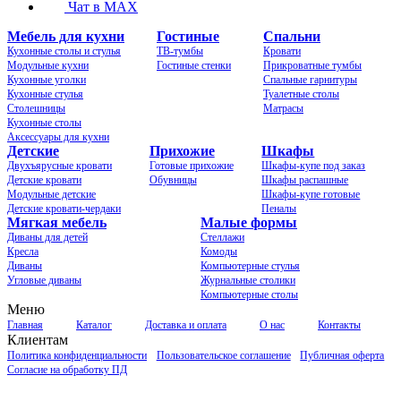
Чат в MAX
Мебель для кухни
Гостиные
Спальни
Кухонные столы и стулья
ТВ-тумбы
Кровати
Модульные кухни
Гостиные стенки
Прикроватные тумбы
Кухонные уголки
Спальные гарнитуры
Кухонные стулья
Туалетные столы
Столешницы
Матрасы
Кухонные столы
Аксессуары для кухни
Детские
Прихожие
Шкафы
Двухъярусные кровати
Готовые прихожие
Шкафы-купе под заказ
Детские кровати
Обувницы
Шкафы распашные
Модульные детские
Шкафы-купе готовые
Детские кровати-чердаки
Пеналы
Мягкая мебель
Малые формы
Диваны для детей
Стеллажи
Кресла
Комоды
Диваны
Компьютерные стулья
Угловые диваны
Журнальные столики
Компьютерные столы
Меню
Главная
Каталог
Доставка и оплата
О нас
Контакты
Клиентам
Политика конфиденциальности
Пользовательское соглашение
Публичная оферта
Согласие на обработку ПД