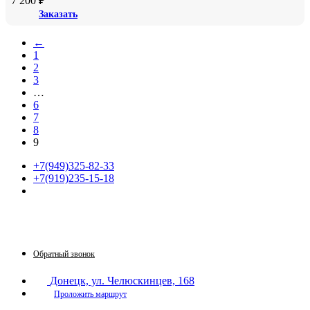
7 200
₽
Заказать
←
1
2
3
…
6
7
8
9
+7(949)325-82-33
+7(919)235-15-18
Принимаем звонки по графику:
Пн-Пт: 9:30-16:00
Сб: 9:30-14:00
Вс: выходной
Обратный звонок
Донецк, ул. Челюскинцев, 168
Проложить маршрут