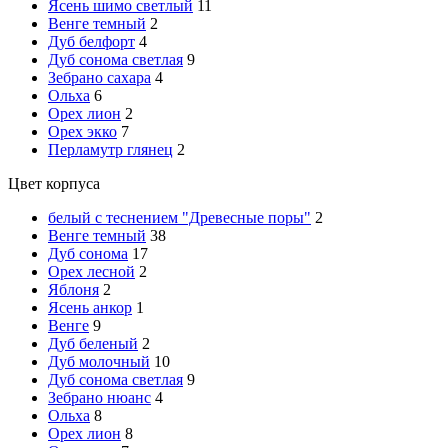
Ясень шимо светлый
11
Венге темный
2
Дуб белфорт
4
Дуб сонома светлая
9
Зебрано сахара
4
Ольха
6
Орех лион
2
Орех экко
7
Перламутр глянец
2
Цвет корпуса
белый с теснением "Древесные поры"
2
Венге темный
38
Дуб сонома
17
Орех лесной
2
Яблоня
2
Ясень анкор
1
Венге
9
Дуб беленый
2
Дуб молочный
10
Дуб сонома светлая
9
Зебрано нюанс
4
Ольха
8
Орех лион
8