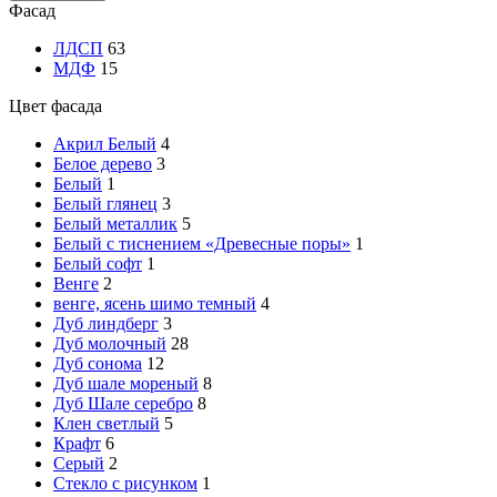
Фасад
ЛДСП
63
МДФ
15
Цвет фасада
Акрил Белый
4
Белое дерево
3
Белый
1
Белый глянец
3
Белый металлик
5
Белый с тиснением «Древесные поры»
1
Белый софт
1
Венге
2
венге, ясень шимо темный
4
Дуб линдберг
3
Дуб молочный
28
Дуб сонома
12
Дуб шале мореный
8
Дуб Шале серебро
8
Клен светлый
5
Крафт
6
Серый
2
Стекло с рисунком
1