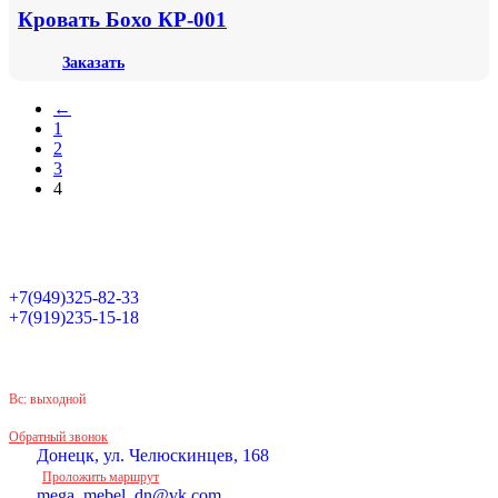
Кровать Бохо КР-001
Заказать
←
1
2
3
4
+7(949)325-82-33
+7(919)235-15-18
Принимаем звонки по графику:
Пн-Пт: 9:30-16:00
Сб: 9:30-14:00
Вс: выходной
Обратный звонок
Донецк, ул. Челюскинцев, 168
Проложить маршрут
mega_mebel_dn@vk.com