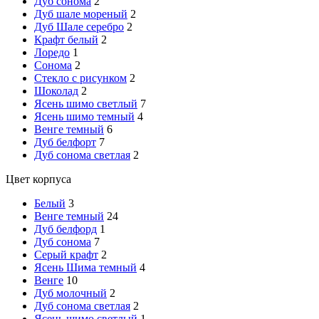
Дуб сонома
2
Дуб шале мореный
2
Дуб Шале серебро
2
Крафт белый
2
Лоредо
1
Сонома
2
Стекло с рисунком
2
Шоколад
2
Ясень шимо светлый
7
Ясень шимо темный
4
Венге темный
6
Дуб белфорт
7
Дуб сонома светлая
2
Цвет корпуса
Белый
3
Венге темный
24
Дуб белфорд
1
Дуб сонома
7
Серый крафт
2
Ясень Шима темный
4
Венге
10
Дуб молочный
2
Дуб сонома светлая
2
Ясень шимо светлый
1