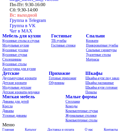
Пн-Пт: 9:30-16:00
Сб: 9:30-14:00
Вс: выходной
Группа в Telegram
Группа в VK
Чат в MAX
Мебель для кухни
Гостиные
Спальни
Кухонные столы и стулья
ТВ-тумбы
Кровати
Модульные кухни
Гостиные стенки
Прикроватные тумбы
Кухонные уголки
Спальные гарнитуры
Кухонные стулья
Туалетные столы
Столешницы
Матрасы
Кухонные столы
Аксессуары для кухни
Детские
Прихожие
Шкафы
Двухъярусные кровати
Готовые прихожие
Шкафы-купе под заказ
Детские кровати
Обувницы
Шкафы распашные
Модульные детские
Шкафы-купе готовые
Детские кровати-чердаки
Пеналы
Мягкая мебель
Малые формы
Диваны для детей
Стеллажи
Кресла
Комоды
Диваны
Компьютерные стулья
Угловые диваны
Журнальные столики
Компьютерные столы
Меню
Главная
Каталог
Доставка и оплата
О нас
Контакты