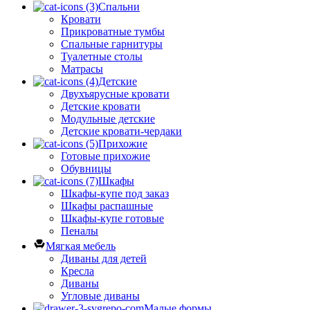
Спальни
Кровати
Прикроватные тумбы
Спальные гарнитуры
Туалетные столы
Матрасы
Детские
Двухъярусные кровати
Детские кровати
Модульные детские
Детские кровати-чердаки
Прихожие
Готовые прихожие
Обувницы
Шкафы
Шкафы-купе под заказ
Шкафы распашные
Шкафы-купе готовые
Пеналы
Мягкая мебель
Диваны для детей
Кресла
Диваны
Угловые диваны
Малые формы