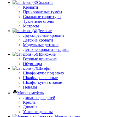
Спальни
Кровати
Прикроватные тумбы
Спальные гарнитуры
Туалетные столы
Матрасы
Детские
Двухъярусные кровати
Детские кровати
Модульные детские
Детские кровати-чердаки
Прихожие
Готовые прихожие
Обувницы
Шкафы
Шкафы-купе под заказ
Шкафы распашные
Шкафы-купе готовые
Пеналы
Мягкая мебель
Диваны для детей
Кресла
Диваны
Угловые диваны
Малые формы