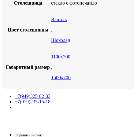
Столешница
стекло с фотопечатью
Ваниль
Цвет столешницы
,
Шоколад
1100х700
Габаритный размер
,
1500х700
+7(949)325-82-33
+7(919)235-15-18
Принимаем звонки по графику:
Пн-Пт: 9:30-16:00
Сб: 9:30-14:00
Вс: выходной
Обратный звонок