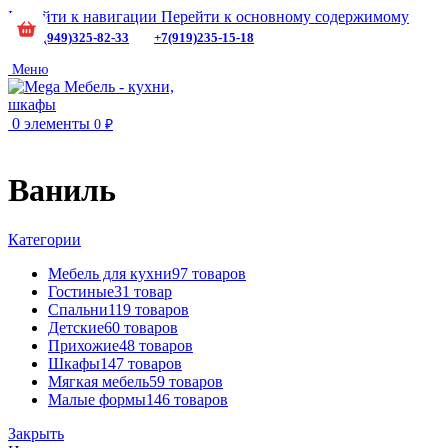
Перейти к навигации
Перейти к основному содержимому
+7(949)325-82-33
+7(919)235-15-18
Меню
0
элементы
0
₽
Ваниль
Категории
Мебель для кухни
97 товаров
Гостиные
31 товар
Спальни
119 товаров
Детские
60 товаров
Прихожие
48 товаров
Шкафы
147 товаров
Мягкая мебель
59 товаров
Малые формы
146 товаров
Закрыть