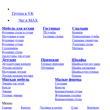
Группа в VK
Чат в MAX
Мебель для кухни
Гостиные
Спальни
Кухонные столы и стулья
ТВ-тумбы
Кровати
Модульные кухни
Гостиные стенки
Прикроватные тумбы
Кухонные уголки
Спальные гарнитуры
Кухонные стулья
Туалетные столы
Столешницы
Матрасы
Кухонные столы
Аксессуары для кухни
Детские
Прихожие
Шкафы
Двухъярусные кровати
Готовые прихожие
Шкафы-купе под заказ
Детские кровати
Обувницы
Шкафы распашные
Модульные детские
Шкафы-купе готовые
Детские кровати-чердаки
Пеналы
Мягкая мебель
Малые формы
Диваны для детей
Стеллажи
Кресла
Комоды
Диваны
Компьютерные стулья
Угловые диваны
Журнальные столики
Компьютерные столы
Меню
Главная
Каталог
Доставка и оплата
О нас
Контакты