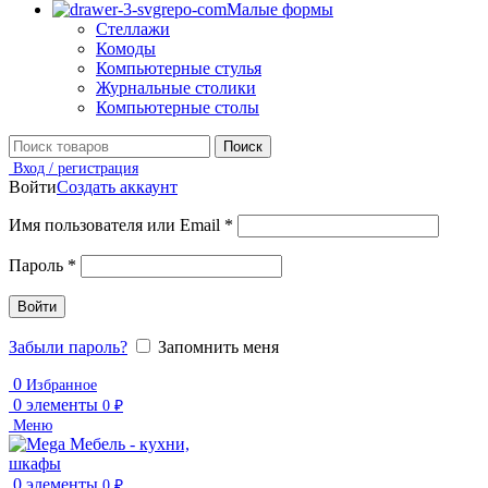
Малые формы
Стеллажи
Комоды
Компьютерные стулья
Журнальные столики
Компьютерные столы
Поиск
Вход / регистрация
Войти
Создать аккаунт
Имя пользователя или Email
*
Пароль
*
Войти
Забыли пароль?
Запомнить меня
0
Избранное
0
элементы
0
₽
Меню
0
элементы
0
₽