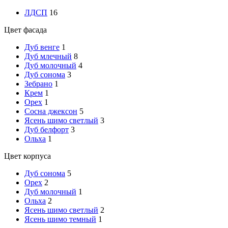
ЛДСП
16
Цвет фасада
Дуб венге
1
Дуб млечный
8
Дуб молочный
4
Дуб сонома
3
Зебрано
1
Крем
1
Орех
1
Сосна джексон
5
Ясень шимо светлый
3
Дуб белфорт
3
Ольха
1
Цвет корпуса
Дуб сонома
5
Орех
2
Дуб молочный
1
Ольха
2
Ясень шимо светлый
2
Ясень шимо темный
1