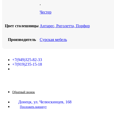
,
Честер
Цвет столешницы
Антарес, Риголетта, Порфир
Производитель
Сурская мебель
+7(949)325-82-33
+7(919)235-15-18
Принимаем звонки по графику:
Пн-Пт: 9:30-16:00
Сб: 9:30-14:00
Вс: выходной
Обратный звонок
Донецк, ул. Челюскинцев, 168
Проложить маршрут