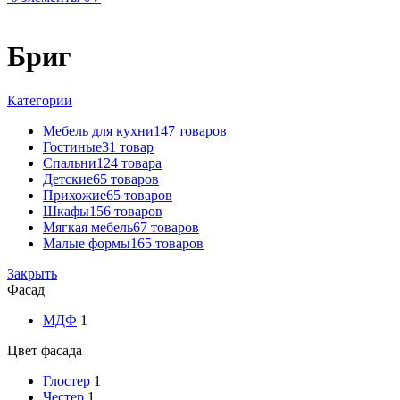
Бриг
Категории
Мебель для кухни
147 товаров
Гостиные
31 товар
Спальни
124 товара
Детские
65 товаров
Прихожие
65 товаров
Шкафы
156 товаров
Мягкая мебель
67 товаров
Малые формы
165 товаров
Закрыть
Фасад
МДФ
1
Цвет фасада
Глостер
1
Честер
1