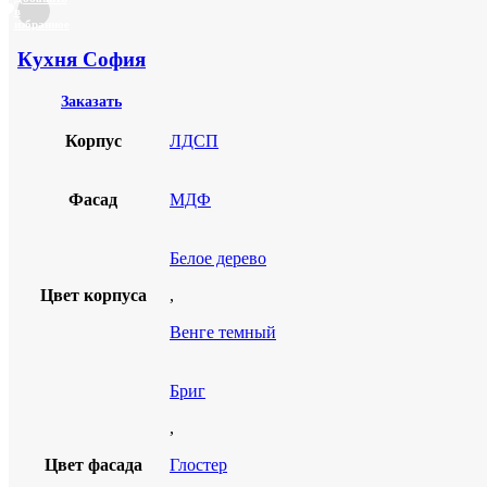
в
избранное
Кухня София
Заказать
Корпус
ЛДСП
Фасад
МДФ
Белое дерево
Цвет корпуса
,
Венге темный
Бриг
,
Цвет фасада
Глостер