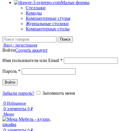
Малые формы
Стеллажи
Комоды
Компьютерные стулья
Журнальные столики
Компьютерные столы
Поиск
Вход / регистрация
Войти
Создать аккаунт
Имя пользователя или Email
*
Пароль
*
Войти
Забыли пароль?
Запомнить меня
0
Избранное
0
элементы
0
₽
Меню
0
элементы
0
₽