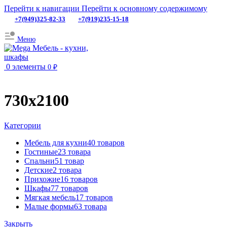
Перейти к навигации
Перейти к основному содержимому
+7(949)325-82-33
+7(919)235-15-18
Меню
0
элементы
0
₽
730х2100
Категории
Мебель для кухни
40 товаров
Гостиные
23 товара
Спальни
51 товар
Детские
2 товара
Прихожие
16 товаров
Шкафы
77 товаров
Мягкая мебель
17 товаров
Малые формы
63 товара
Закрыть