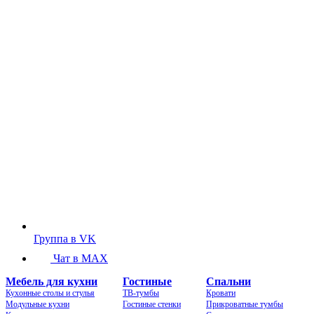
Группа в VK
Чат в MAX
Мебель для кухни
Гостиные
Спальни
Кухонные столы и стулья
ТВ-тумбы
Кровати
Модульные кухни
Гостиные стенки
Прикроватные тумбы