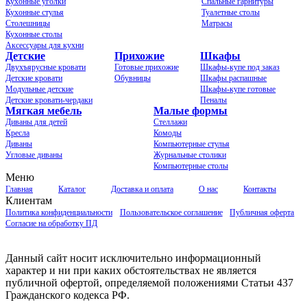
Кухонные уголки
Спальные гарнитуры
Кухонные стулья
Туалетные столы
Столешницы
Матрасы
Кухонные столы
Аксессуары для кухни
Детские
Прихожие
Шкафы
Двухъярусные кровати
Готовые прихожие
Шкафы-купе под заказ
Детские кровати
Обувницы
Шкафы распашные
Модульные детские
Шкафы-купе готовые
Детские кровати-чердаки
Пеналы
Мягкая мебель
Малые формы
Диваны для детей
Стеллажи
Кресла
Комоды
Диваны
Компьютерные стулья
Угловые диваны
Журнальные столики
Компьютерные столы
Меню
Главная
Каталог
Доставка и оплата
О нас
Контакты
Клиентам
Политика конфиденциальности
Пользовательское соглашение
Публичная оферта
Согласие на обработку ПД
Данный сайт носит исключительно информационный
характер и ни при каких обстоятельствах не является
публичной офертой, определяемой положениями Статьи 437
Гражданского кодекса РФ.