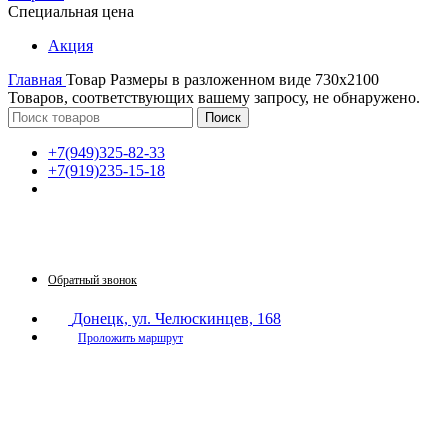
Специальная цена
Акция
Главная
Товар Размеры в разложенном виде
730х2100
Товаров, соответствующих вашему запросу, не обнаружено.
Поиск
+7(949)325-82-33
+7(919)235-15-18
Принимаем звонки по графику:
Пн-Пт: 9:30-16:00
Сб: 9:30-14:00
Вс: выходной
Обратный звонок
Донецк, ул. Челюскинцев, 168
Проложить маршрут