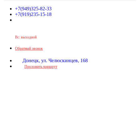
+7(949)325-82-33
+7(919)235-15-18
Принимаем звонки по графику:
Пн-Пт: 9:30-16:00
Сб: 9:30-14:00
Вс: выходной
Обратный звонок
Донецк, ул. Челюскинцев, 168
Проложить маршрут