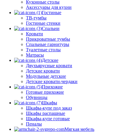
Кухонные столы
Аксессуары для кухни
Гостиные
ТВ-тумбы
Гостиные стенки
Спальни
Кровати
Прикроватные тумбы
Спальные гарнитуры
Туалетные столы
Матрасы
Детские
Двухъярусные кровати
Детские кровати
Модульные детские
Детские кровати-чердаки
Прихожие
Готовые прихожие
Обувницы
Шкафы
Шкафы-купе под заказ
Шкафы распашные
Шкафы-купе готовые
Пеналы
Мягкая мебель