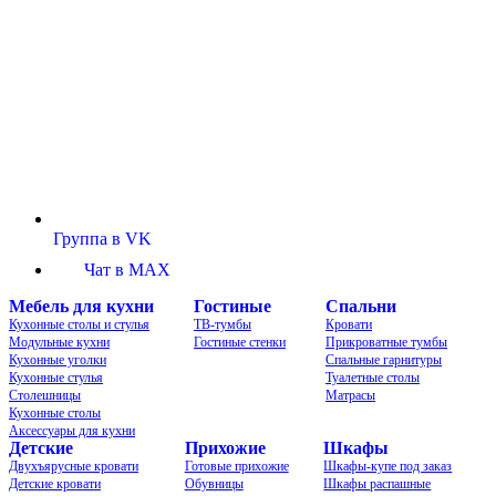
Группа в VK
Чат в MAX
Мебель для кухни
Гостиные
Спальни
Кухонные столы и стулья
ТВ-тумбы
Кровати
Модульные кухни
Гостиные стенки
Прикроватные тумбы
Кухонные уголки
Спальные гарнитуры
Кухонные стулья
Туалетные столы
Столешницы
Матрасы
Кухонные столы
Аксессуары для кухни
Детские
Прихожие
Шкафы
Двухъярусные кровати
Готовые прихожие
Шкафы-купе под заказ
Детские кровати
Обувницы
Шкафы распашные