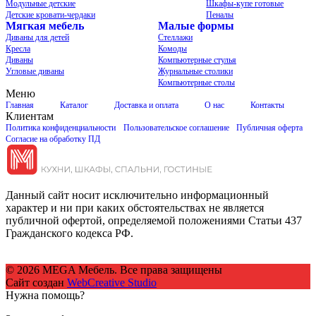
Модульные детские
Шкафы-купе готовые
Детские кровати-чердаки
Пеналы
Мягкая мебель
Малые формы
Диваны для детей
Стеллажи
Кресла
Комоды
Диваны
Компьютерные стулья
Угловые диваны
Журнальные столики
Компьютерные столы
Меню
Главная
Каталог
Доставка и оплата
О нас
Контакты
Клиентам
Политика конфиденциальности
Пользовательское соглашение
Публичная оферта
Согласие на обработку ПД
Данный сайт носит исключительно информационный
характер и ни при каких обстоятельствах не является
публичной офертой, определяемой положениями Статьи 437
Гражданского кодекса РФ.
© 2026 MEGA Мебель. Все права защищены
Сайт создан
WebCreative Studio
Нужна помощь?