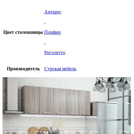
Антарес
,
Цвет столешницы
Порфир
,
Риголетто
Производитель
Сурская мебель