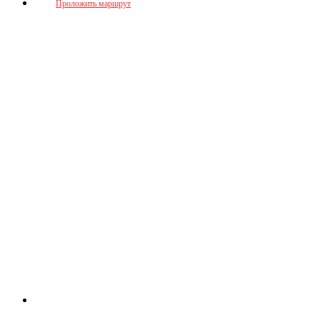
Проложить маршрут
mega_mebel_dn@vk.com