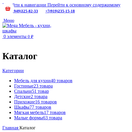
Перейти к навигации
Перейти к основному содержимому
+7(949)325-82-33
+7(919)235-15-18
Меню
0
элементы
0
₽
Каталог
Категории
Мебель для кухни
40 товаров
Гостиные
23 товара
Спальни
51 товар
Детские
2 товара
Прихожие
16 товаров
Шкафы
77 товаров
Мягкая мебель
17 товаров
Малые формы
63 товара
Главная
Каталог