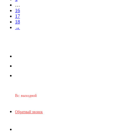
…
16
17
18
→
+7(949)325-82-33
+7(919)235-15-18
Принимаем звонки по графику:
Пн-Пт: 9:30-16:00
Сб: 9:30-14:00
Вс: выходной
Обратный звонок
Донецк, ул. Челюскинцев, 168