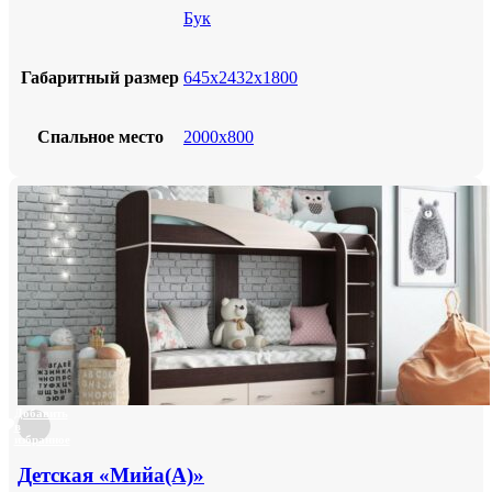
Бук
Габаритный размер
645х2432х1800
Спальное место
2000х800
Добавить
в
избранное
Детская «Мийа(А)»