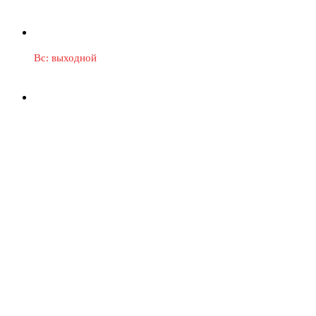
Пн-Пт: 9:30-16:00
Сб: 9:30-14:00
Вс: выходной
Группа в Telegram