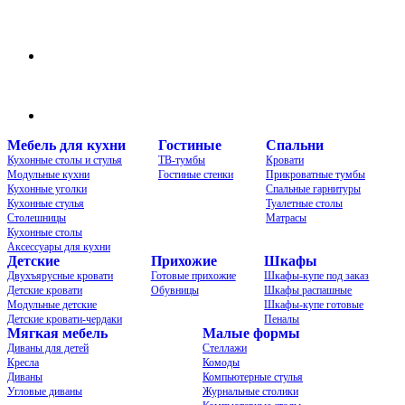
Группа в VK
Чат в MAX
Мебель для кухни
Гостиные
Спальни
Кухонные столы и стулья
ТВ-тумбы
Кровати
Модульные кухни
Гостиные стенки
Прикроватные тумбы
Кухонные уголки
Спальные гарнитуры
Кухонные стулья
Туалетные столы
Столешницы
Матрасы
Кухонные столы
Аксессуары для кухни
Детские
Прихожие
Шкафы
Двухъярусные кровати
Готовые прихожие
Шкафы-купе под заказ
Детские кровати
Обувницы
Шкафы распашные
Модульные детские
Шкафы-купе готовые
Детские кровати-чердаки
Пеналы
Мягкая мебель
Малые формы
Диваны для детей
Стеллажи
Кресла
Комоды
Диваны
Компьютерные стулья
Угловые диваны
Журнальные столики