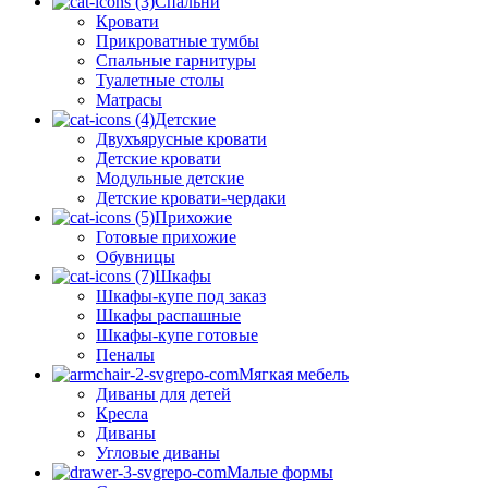
Спальни
Кровати
Прикроватные тумбы
Спальные гарнитуры
Туалетные столы
Матрасы
Детские
Двухъярусные кровати
Детские кровати
Модульные детские
Детские кровати-чердаки
Прихожие
Готовые прихожие
Обувницы
Шкафы
Шкафы-купе под заказ
Шкафы распашные
Шкафы-купе готовые
Пеналы
Мягкая мебель
Диваны для детей
Кресла
Диваны
Угловые диваны
Малые формы